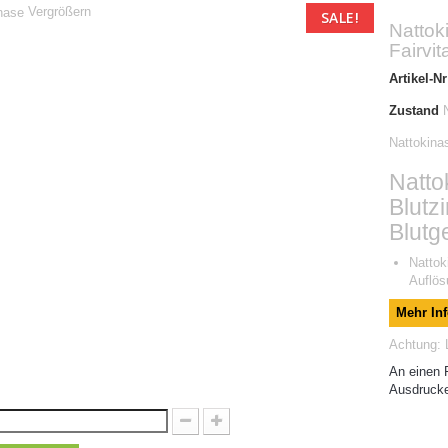
Vergrößern
SALE!
Nattok
Fairvit
Artikel-Nr
Zustand
Nattokina
Natto
Blutz
Blutg
Nattok
Auflös
Mehr In
Achtung: L
An einen 
Ausdruck