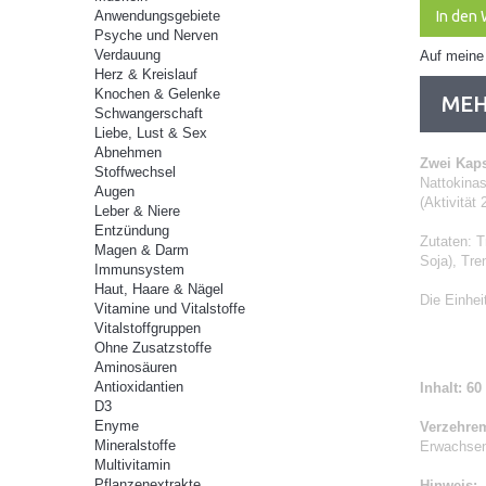
Anwendungsgebiete
In den
Psyche und Nerven
Verdauung
Auf meine
Herz & Kreislauf
Knochen & Gelenke
MEH
Schwangerschaft
Liebe, Lust & Sex
Abnehmen
Zwei Kaps
Stoffwechsel
Nattokina
Augen
(Aktivität
Leber & Niere
Entzündung
Zutaten: T
Magen & Darm
Soja), Tre
Immunsystem
Haut, Haare & Nägel
Die Einhei
Vitamine und Vitalstoffe
Vitalstoffgruppen
Ohne Zusatzstoffe
Aminosäuren
Antioxidantien
Inhalt: 6
D3
Enyme
Verzehre
Mineralstoffe
Erwachsene
Multivitamin
Pflanzenextrakte
Hinweis: