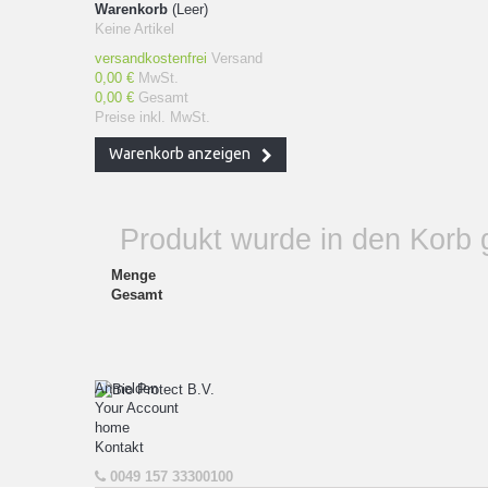
Warenkorb
(Leer)
Keine Artikel
versandkostenfrei
Versand
0,00 €
MwSt.
0,00 €
Gesamt
Preise inkl. MwSt.
Warenkorb anzeigen
Produkt wurde in den Korb 
Menge
Gesamt
Anmelden
Your Account
home
Kontakt
0049 157 33300100