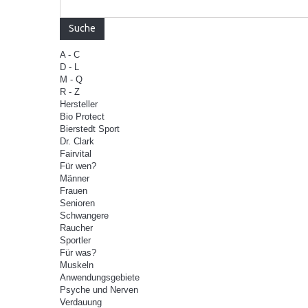
Suche
A - C
D - L
M - Q
R - Z
Hersteller
Bio Protect
Bierstedt Sport
Dr. Clark
Fairvital
Für wen?
Männer
Frauen
Senioren
Schwangere
Raucher
Sportler
Für was?
Muskeln
Anwendungsgebiete
Psyche und Nerven
Verdauung