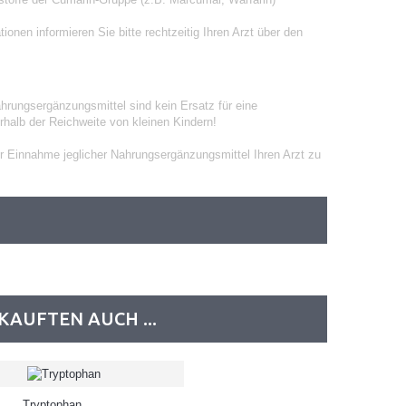
onen informieren Sie bitte rechtzeitig Ihren Arzt über den
hrungsergänzungsmittel sind kein Ersatz für eine
halb der Reichweite von kleinen Kindern!
er Einnahme jeglicher Nahrungsergänzungsmittel Ihren Arzt zu
KAUFTEN AUCH ...
Tryptophan