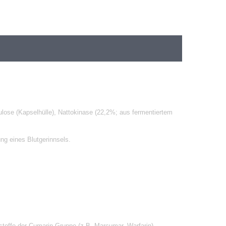
lulose (Kapselhülle), Nattokinase (22,2%; aus fermentiertem
ung eines Blutgerinnsels.
stoffe der Cumarin-Gruppe (z.B. Marcumar, Warfarin)