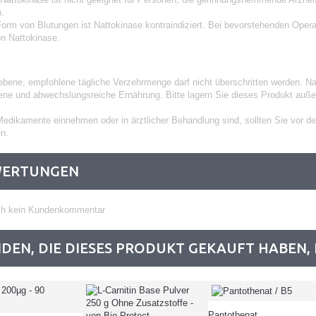
.
Form von Blutungen ist Nattokinase kontraindiziert. Bei bevorstehenden Operati
n Nattokinase.
bene, empfohlene tägliche Verzehrmenge darf nicht überschritten werden. Na
ne und abwechslungsreiche Ernährung. Bitte lagern Sie dieses Produkt außer
Medikamente einnehmen oder in ärztlicher Behandlung sind, sollten Sie vor d
en.
WERTUNGEN
ch kein Kundenkommentar
DEN, DIE DIESES PRODUKT GEKAUFT HABEN, 
Pantothenat...