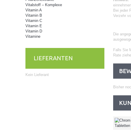
Vitalstoff – Komplexe
einnehmen
Vitamin A
Bei jeder 
Vitamin B
Verzehr vo
Vitamin C
Vitamin E
Vitamin D
Die angege
Vitamine
ausgewoge
Falls Sie 
Rate zieh
LIEFERANTEN
BE
Kein Lieferant
Bisher no
KUN