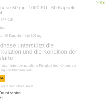
19,95 €
inase 50 mg -1000 FU - 60 Kapseln
al
3FF-015
Neu
se 60 Kapseln mit je 100 mg
kinase unterstützt die
irkulation und die Kondition der
efäße
inase fördert die natürliche Fähigkeit des Körpers zur
ung von Blutgerinnseln.
fos
etzte verfügbare Teile!
Freund senden
en