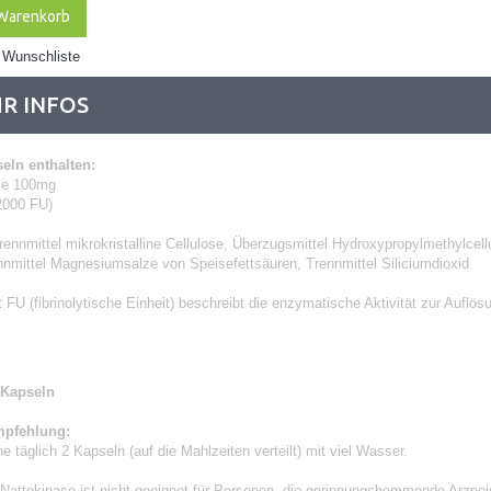
 Warenkorb
 Wunschliste
R INFOS
eln enthalten:
se 100mg
 2000 FU)
rennmittel mikrokristalline Cellulose, Überzugsmittel Hydroxypropylmethylcel
nnmittel Magnesiumsalze von Speisefettsäuren, Trennmittel Siliciumdioxid
t FU (fibrinolytische Einheit) beschreibt die enzymatische Aktivität zur Auflös
0 Kapseln
mpfehlung:
 täglich 2 Kapseln (auf die Mahlzeiten verteilt) mit viel Wasser.
Nattokinase ist nicht geeignet für Personen, die gerinnungshemmende Arznei