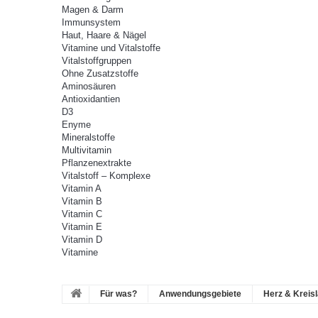
Magen & Darm
Immunsystem
Haut, Haare & Nägel
Vitamine und Vitalstoffe
Vitalstoffgruppen
Ohne Zusatzstoffe
Aminosäuren
Antioxidantien
D3
Enyme
Mineralstoffe
Multivitamin
Pflanzenextrakte
Vitalstoff – Komplexe
Vitamin A
Vitamin B
Vitamin C
Vitamin E
Vitamin D
Vitamine
Für was?
Anwendungsgebiete
Herz & Kreisl