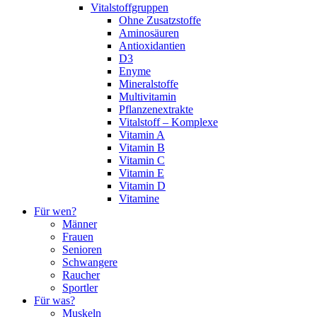
Vitalstoffgruppen
Ohne Zusatzstoffe
Aminosäuren
Antioxidantien
D3
Enyme
Mineralstoffe
Multivitamin
Pflanzenextrakte
Vitalstoff – Komplexe
Vitamin A
Vitamin B
Vitamin C
Vitamin E
Vitamin D
Vitamine
Für wen?
Männer
Frauen
Senioren
Schwangere
Raucher
Sportler
Für was?
Muskeln