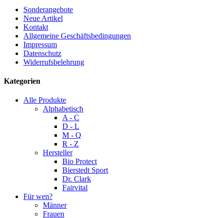
Sonderangebote
Neue Artikel
Kontakt
Allgemeine Geschäftsbedingungen
Impressum
Datenschutz
Widerrufsbelehrung
Kategorien
Alle Produkte
Alphabetisch
A - C
D - L
M - Q
R - Z
Hersteller
Bio Protect
Bierstedt Sport
Dr. Clark
Fairvital
Für wen?
Männer
Frauen