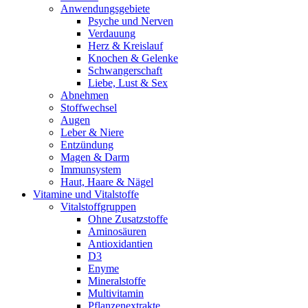
Anwendungsgebiete
Psyche und Nerven
Verdauung
Herz & Kreislauf
Knochen & Gelenke
Schwangerschaft
Liebe, Lust & Sex
Abnehmen
Stoffwechsel
Augen
Leber & Niere
Entzündung
Magen & Darm
Immunsystem
Haut, Haare & Nägel
Vitamine und Vitalstoffe
Vitalstoffgruppen
Ohne Zusatzstoffe
Aminosäuren
Antioxidantien
D3
Enyme
Mineralstoffe
Multivitamin
Pflanzenextrakte