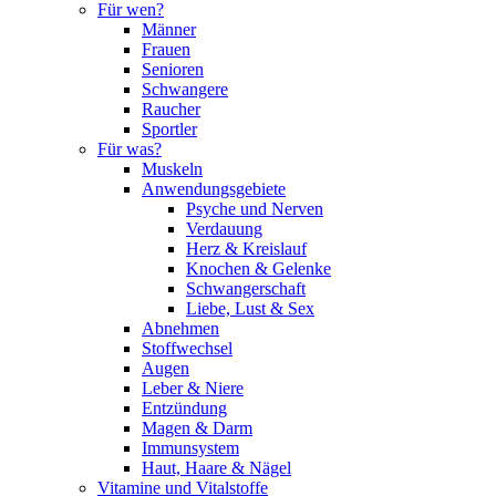
Für wen?
Männer
Frauen
Senioren
Schwangere
Raucher
Sportler
Für was?
Muskeln
Anwendungsgebiete
Psyche und Nerven
Verdauung
Herz & Kreislauf
Knochen & Gelenke
Schwangerschaft
Liebe, Lust & Sex
Abnehmen
Stoffwechsel
Augen
Leber & Niere
Entzündung
Magen & Darm
Immunsystem
Haut, Haare & Nägel
Vitamine und Vitalstoffe